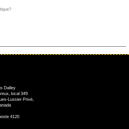
tique?
is Dalley
reux, local 349
es-Lussier Privé,
anada
poste 4120