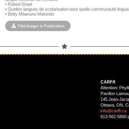
• Robert Grant
• Quelles langues de scolarisation pour quelle communauté linguis
• Betty Mbanunu Matondo
Télécharger la Publication
CARF
f
I
Attention: Phyll
Pavillon Lamou
145 Jean-Jacqu
Ottawa, ON, C
info@carffi.ca
613-562-5800 