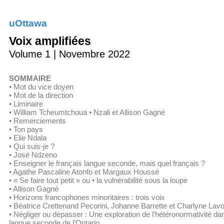
uOttawa
Voix amplifiées
Volume 1 | Novembre 2022
SOMMAIRE
• Mot du vice doyen
• Mot de la direction
• Liminaire
• William Tcheumtchoua • Nzali et Allison Gagné
• Remerciements
• Ton pays
• Elie Ndala
• Qui suis-je ?
• José Ndzeno
• Enseigner le français langue seconde, mais quel français ?
• Agathe Pascaline Atonfo et Margaux Houssé
• « Se faire tout petit » ou • la vulnérabilité sous la loupe
• Allison Gagné
• Horizons francophones minoritaires : trois voix
• Béatrice Crettenand Pecorini, Johanne Barrette et Charlyne Lavo
• Négliger ou dépasser : Une exploration de l’hétéronormativité da
langue seconde de l’Ontario